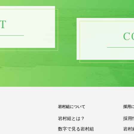
T
C
岩村組について
採用
岩村組とは？
採用
数字で見る岩村組
岩村