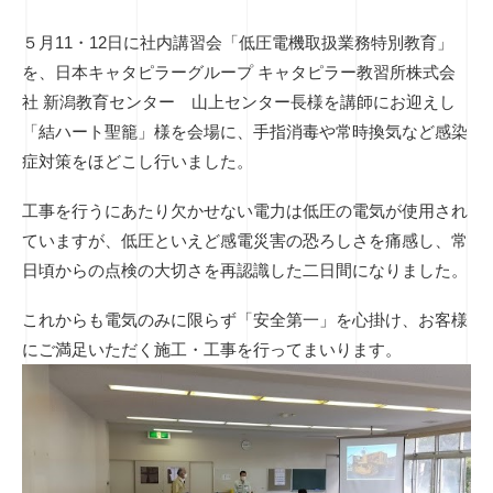
５月
11
・
12
日に社内講習会「低圧電機取扱業務特別教育」
を、日本キャタピラーグループ キャタピラー教習所株式会
社 新潟教育センター 山上センター長様を講師にお迎えし
「結ハート聖籠」様を会場に、手指消毒や常時換気など感染
症対策をほどこし行いました。
工事を行うにあたり欠かせない電力は低圧の電気が使用され
ていますが、低圧といえど感電災害の恐ろしさを痛感し、常
日頃からの点検の大切さを再認識した二日間になりました。
これからも電気のみに限らず「安全第一」を心掛け、お客様
にご満足いただく施工・工事を行ってまいります。